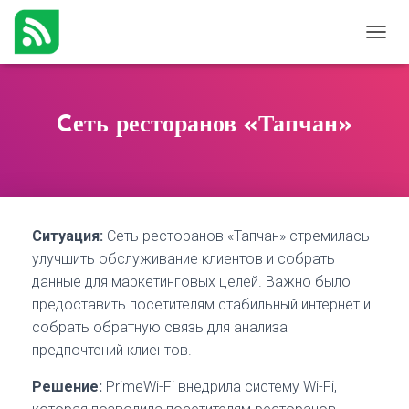
П
Е
Р
Е
К
Cеть ресторанов «Тапчан»
Л
Ю
Ч
И
Т
Ь
Ситуация:
Сеть ресторанов «Тапчан» стремилась
Н
А
улучшить обслуживание клиентов и собрать
В
данные для маркетинговых целей. Важно было
И
предоставить посетителям стабильный интернет и
Г
А
собрать обратную связь для анализа
Ц
предпочтений клиентов.
И
Ю
Решение:
PrimeWi-Fi внедрила систему Wi-Fi,